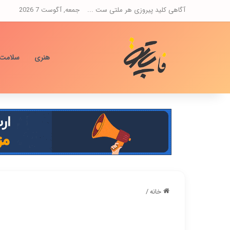
آگاهی کلید پیروزی هر ملتی ست ...
جمعه, آگوست 7 2026
هنری
سلامت
خانه
/