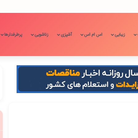
زیبایی
اس ام اس
آشپزی
زناشویی
پرطرفدارها